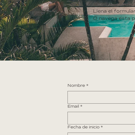
Llena el formula
O navega esta p
Nombre
*
Email
*
Fecha de inicio
*